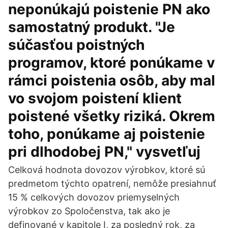
neponúkajú poistenie PN ako
samostatný produkt. "Je
súčasťou poistných
programov, ktoré ponúkame v
rámci poistenia osôb, aby mal
vo svojom poistení klient
poistené všetky riziká. Okrem
toho, ponúkame aj poistenie
pri dlhodobej PN," vysvetľuj
Celková hodnota dovozov výrobkov, ktoré sú
predmetom týchto opatrení, nemôže presiahnuť
15 % celkových dovozov priemyselných
výrobkov zo Spoločenstva, tak ako je
definované v kapitole I, za posledný rok, za