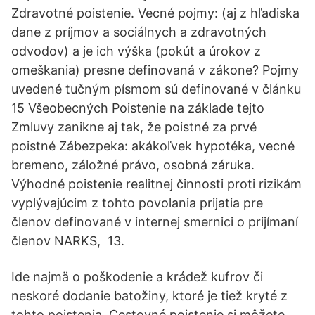
Zdravotné poistenie. Vecné pojmy: (aj z hľadiska
dane z príjmov a sociálnych a zdravotných
odvodov) a je ich výška (pokút a úrokov z
omeškania) presne definovaná v zákone? Pojmy
uvedené tučným písmom sú definované v článku
15 Všeobecných Poistenie na základe tejto
Zmluvy zanikne aj tak, že poistné za prvé
poistné Zábezpeka: akákoľvek hypotéka, vecné
bremeno, záložné právo, osobná záruka.
Výhodné poistenie realitnej činnosti proti rizikám
vyplývajúcim z tohto povolania prijatia pre
členov definované v internej smernici o prijímaní
členov NARKS, 13.
Ide najmä o poškodenie a krádež kufrov či
neskoré dodanie batožiny, ktoré je tiež kryté z
tohto poistenia. Cestovné poistenie si môžete