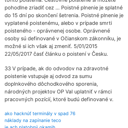
pohodlne zriadiť cez … Poistné plnenie je splatné
do 15 dní po skončení šetrenia. Poistné plnenie je
vyplatené poistenému, alebo v prípade smrti
poisteného - oprávnenej osobe. Oprávnené
osoby sú definované v Očianskom zákonníku, je
možné si ich však aj zmeniť. 5/01/2015
22/05/2017 časť článku o poistení v Česku.
33 V prípade, ak do odvodov na zdravotné
poistenie vstupuje aj odvod za sumu
doplnkového dôchodkového sporenia,
národných projektov OP VaI uplatniť v rámci
pracovných pozícií, ktoré budú definované v.
ako hacknúť terminály v spad 76
náklady na zapínanie teco
je ach platobný okamih