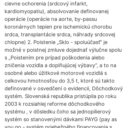
cievne ochorenia (srdcový infarkt,
kardiomyopatiu), absolvovanie definovanej
operácie (operácie na aorte, by-passu
koronárnych tepien pre ischemickú chorobu
srdca, transplantácie srdca, náhrady srdcovej
chlopne) 2. Poistenie „Sklo - spoluúčasť“ je
možné v poistnej zmluve dojednať výlučne spolu
s „Poistením pre prípad poškodenia alebo
zničenia vozidla a doplňujúcej výbavy“, a to na
osobné alebo úžitkové motorové vozidlá s
celkovou hmotnosťou do 3,5 t, ktoré sú takto
definované v osvedčení o evidencii, Dôchodkový
systém. Slovenská republika pristúpila po roku
2003 k rozsiahlej reforme dôchodkového
systému , v dôsledku čoho sa jednopilierový
systém so stanovenými dávkami PAYG (pay as
you go - systém priebežného financovania s