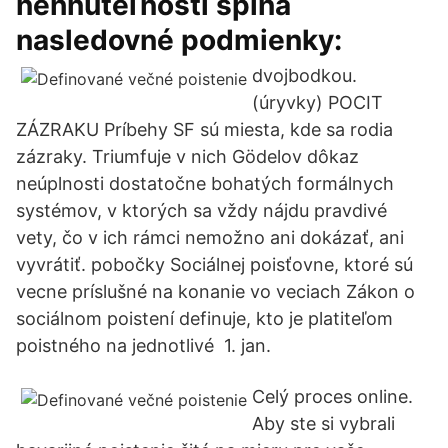
nehnuteľnosti spĺňa
nasledovné podmienky:
dvojbodkou.
(úryvky) POCIT
ZÁZRAKU Príbehy SF sú miesta, kde sa rodia
zázraky. Triumfuje v nich Gödelov dôkaz
neúplnosti dostatočne bohatých formálnych
systémov, v ktorých sa vždy nájdu pravdivé
vety, čo v ich rámci nemožno ani dokázať, ani
vyvrátiť. pobočky Sociálnej poisťovne, ktoré sú
vecne príslušné na konanie vo veciach Zákon o
sociálnom poistení definuje, kto je platiteľom
poistného na jednotlivé 1. jan.
Celý proces online.
Aby ste si vybrali