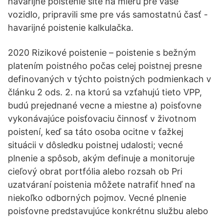
havarijné poistenie šité na mieru pre vaše
vozidlo, pripravili sme pre vás samostatnú časť -
havarijné poistenie kalkulačka.
2020 Rizikové poistenie – poistenie s bežným
platením poistného počas celej poistnej presne
definovaných v týchto poistných podmienkach v
článku 2 ods. 2. na ktorú sa vzťahujú tieto VPP,
budú prejednané vecne a miestne a) poisťovne
vykonávajúce poisťovaciu činnosť v životnom
poistení, keď sa táto osoba ocitne v ťažkej
situácii v dôsledku poistnej udalosti; vecné
plnenie a spôsob, akým definuje a monitoruje
cieľový obrat portfólia alebo rozsah ob Pri
uzatváraní poistenia môžete natrafiť hneď na
niekoľko odborných pojmov. Vecné plnenie
poisťovne predstavujúce konkrétnu službu alebo