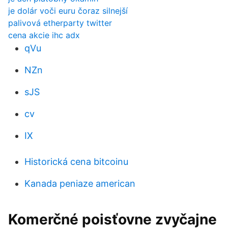
je dolár voči euru čoraz silnejší
palivová etherparty twitter
cena akcie ihc adx
qVu
NZn
sJS
cv
IX
Historická cena bitcoinu
Kanada peniaze american
Komerčné poisťovne zvyčajne