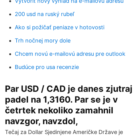
Vytvoriť nový výhľad na e-mailovú adresu
200 usd na ruský rubeľ
Ako si požičať peniaze v hotovosti
Trh nočnej mory dole
Chcem novú e-mailovú adresu pre outlook
Budúce pro usa recenzie
Par USD / CAD je danes zjutraj
padel na 1,3160. Par se je v
četrtek nekoliko zamahnil
navzgor, navzdol,
Tečaj za Dollar Sjedinjene Američke Države je