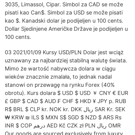
3035, Limassol, Cipar. Simbol za CAD se može
pisati kao Can$. Simbol za USD se može pisati
kao $. Kanadski dolar je podijeljen u 100 cents.
Dollar Sjedinjene Američke Države je podijeljen u
100 cents.
03 2021/01/09 Kursy USD/PLN Dolar jest wciąż
uznawany za najbardziej stabilną walutę świata.
Mimo że wartość nabywcza dolara w ciągu
wieków znacznie zmalała, to jednak nadal
stanowi on przewagę na rynku Forex (40%
obrotu). Kurs dolara $ USD $ USD ￥ CNY € EUR
£ GBP $ CAD $ AUD ₣ CHF $ HKD ¥ JPY p. RUB
R$ BRL $ CLP kr. NOK kr. DKK ريال SAR Kr. SEK
₩ KRW ₪ ILS $ MXN S$ SGD $ NZD $ ARS Rs
INR $ COP درهم AED Kč CZK zł PLN ريال OMR
Our goods are sourced exclusively from luxury