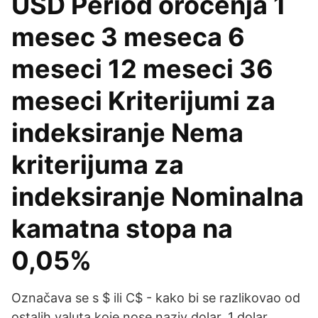
USD Period oročenja 1
mesec 3 meseca 6
meseci 12 meseci 36
meseci Kriterijumi za
indeksiranje Nema
kriterijuma za
indeksiranje Nominalna
kamatna stopa na
0,05%
Označava se s $ ili C$ - kako bi se razlikovao od
ostalih valuta koje nose naziv dolar. 1 dolar