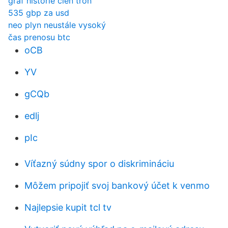
graf histórie cien tron
535 gbp za usd
neo plyn neustále vysoký
čas prenosu btc
oCB
YV
gCQb
edlj
pIc
Víťazný súdny spor o diskrimináciu
Môžem pripojiť svoj bankový účet k venmo
Najlepsie kupit tcl tv