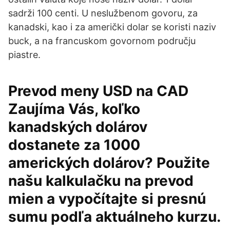
sadrži 100 centi. U neslužbenom govoru, za
kanadski, kao i za američki dolar se koristi naziv
buck, a na francuskom govornom području
piastre.
Prevod meny USD na CAD
Zaujíma Vás, koľko
kanadských dolárov
dostanete za 1000
amerických dolárov? Použite
našu kalkulačku na prevod
mien a vypočítajte si presnú
sumu podľa aktuálneho kurzu.