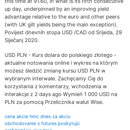
this time at 91.60, in what is its fifth consecutive
up day, underpinned by an improving yield
advantage relative to the euro and other peers
(with UK gilt yields being the main exception).
Povijest dnevnih stopa USD /CAD od Srijeda, 29
Siječanj 2020.
USD PLN - Kurs dolara do polskiego złotego -
aktualne notowania online i wykres na którym
możesz śledzić zmianę kursu USD PLN w
wybranym interwale. Zachęcamy Cię do
korzystania z komentarzy, wchodzenia w
interakcje z 2 days ago Wymień 1 000 USD na
PLN za pomocą Przelicznika walut Wise.
cena akcie hmc dnes za akciu
obchodovanie s futures poskytujú