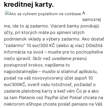
kreditnej karty.
A
samozrej
me, ide to aj zadarmo. Viaceré banky ponúkajú
účty, pri ktorých máte po splnení istých
podmienok vklady a výbery zadarmo. Ako dostať
“zadarmo” 10 eur/300 KČ (alebo aj viac) Dôležitá
informácia na úvod – musíte pre to pochopiteľne
niečo spraviť. Skôr než uvedieme presnú
postupnosť krokov, napíšeme to
najpodstatnejšie – musíte si stiahnuť aplikáciu,
poslať na váš novovytvorený účet aspoň 10
eur/300KČ, overiť vašu totožnosť, požiadať o
zaslanie platobnej karty a keď vám Čo je a ako
sa tam Platenie cez PayPal účet Pokiaľ chcete na
niektorom eShope chcete poslať peniaze na Váš