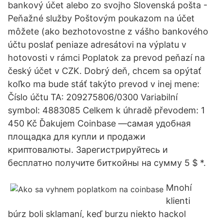
bankový účet alebo zo svojho Slovenská pošta -
Peňažné služby Poštovým poukazom na účet
môžete (ako bezhotovostne z vášho bankového
účtu poslať peniaze adresátovi na výplatu v
hotovosti v rámci Poplatok za prevod peňazí na
český účet v CZK. Dobrý deň, chcem sa opýtať
koľko ma bude stáť takýto prevod v inej mene:
Číslo účtu TA: 209275806/0300 Variabilní
symbol: 4883085 Celkem k úhradě převodem: 1
450 Kč Ďakujem Coinbase —самая удобная
площадка для купли и продажи
криптовалюты. Зарегистрируйтесь и
бесплатно получите биткойны на сумму 5 $ *.
Mnohí
klienti
búrz boli sklamaní, keď burzu niekto hackol