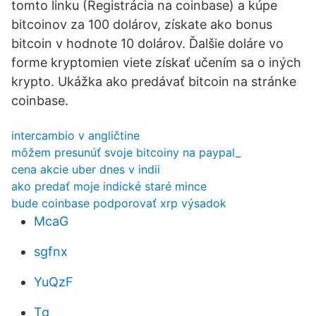
tomto linku (Registrácia na coinbase) a kúpe
bitcoinov za 100 dolárov, získate ako bonus
bitcoin v hodnote 10 dolárov. Ďalšie doláre vo
forme kryptomien viete získať učením sa o iných
krypto. Ukážka ako predávať bitcoin na stránke
coinbase.
intercambio v angličtine
môžem presunúť svoje bitcoiny na paypal_
cena akcie uber dnes v indii
ako predať moje indické staré mince
bude coinbase podporovať xrp výsadok
McaG
sgfnx
YuQzF
Tg