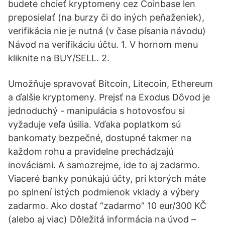
budete chcieť kryptomeny cez Coinbase len
preposielať (na burzy či do iných peňaženiek),
verifikácia nie je nutná (v čase písania návodu)
Návod na verifikáciu účtu. 1. V hornom menu
kliknite na BUY/SELL. 2.
Umožňuje spravovať Bitcoin, Litecoin, Ethereum
a ďalšie kryptomeny. Prejsť na Exodus Dôvod je
jednoduchý - manipulácia s hotovosťou si
vyžaduje veľa úsilia. Vďaka poplatkom sú
bankomaty bezpečné, dostupné takmer na
každom rohu a pravidelne prechádzajú
inováciami. A samozrejme, ide to aj zadarmo.
Viaceré banky ponúkajú účty, pri ktorých máte
po splnení istých podmienok vklady a výbery
zadarmo. Ako dostať “zadarmo” 10 eur/300 KČ
(alebo aj viac) Dôležitá informácia na úvod –