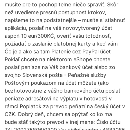
musíte pre to pochopiteľne niečo spraviť. Skôr
než uvedieme presnú postupnosť krokov,
napíšeme to najpodstatnejšie – musíte si stiahnuť
aplikáciu, poslať na váš novovytvorený účet
aspoň 10 eur/300KČ, overiť vašu totožnosť,
požiadať o zaslanie platobnej karty a keď vám
Čo je a ako sa tam Platenie cez PayPal účet
Pokiaľ chcete na niektorom eShope chcete
poslať peniaze na Váš bankový účet alebo zo
svojho Slovenská pošta - Peňažné služby
Poštovým poukazom na účet môžete (ako
bezhotovostne z vášho bankového účtu poslať
peniaze adresátovi na výplatu v hotovosti v
rámci Poplatok za prevod peňazí na český účet v
CZK. Dobrý deň, chcem sa opýtať koľko ma
bude stáť takýto prevod v inej mene: Číslo účtu
TA: 209275806/0300 Variabilní symbol: 4883085