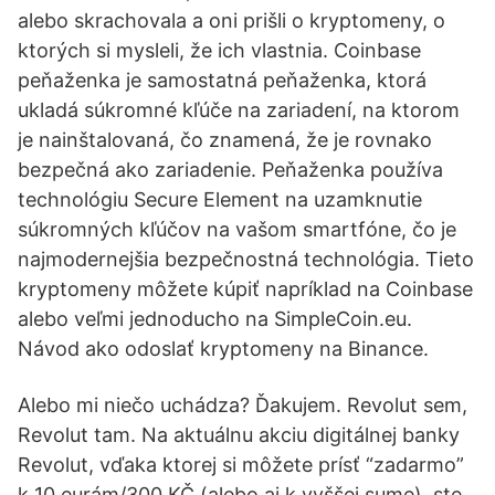
alebo skrachovala a oni prišli o kryptomeny, o
ktorých si mysleli, že ich vlastnia. Coinbase
peňaženka je samostatná peňaženka, ktorá
ukladá súkromné kľúče na zariadení, na ktorom
je nainštalovaná, čo znamená, že je rovnako
bezpečná ako zariadenie. Peňaženka používa
technológiu Secure Element na uzamknutie
súkromných kľúčov na vašom smartfóne, čo je
najmodernejšia bezpečnostná technológia. Tieto
kryptomeny môžete kúpiť napríklad na Coinbase
alebo veľmi jednoducho na SimpleCoin.eu.
Návod ako odoslať kryptomeny na Binance.
Alebo mi niečo uchádza? Ďakujem. Revolut sem,
Revolut tam. Na aktuálnu akciu digitálnej banky
Revolut, vďaka ktorej si môžete prísť “zadarmo”
k 10 eurám/300 KČ (alebo aj k vyššej sume), ste