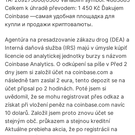
Celkem k úhradě převodem: 1 450 Kč Ďakujem
Coinbase —самая удобная площадка для
купли и продажи криптовалюты.
Agentúra na presadzovanie zákazu drog (DEA) a
Interná daňová služba (IRS) majú v úmysle kúpiť
licencie od analytickej jednotky burzy s názvom
Coinbase Analytics. O odkúpení sa píše v Před 2
dny jsem si založil účet na coinbase.com a
následně tam zaslal 2 eura, tento depozit se na
účet připsal po 2 hodinách. Poté jsem si
uvědomil, že se mohu registrovat přes odkaz a
získat při vložení peněz na coinbase.com navíc
10 dolarů. Založil jsem proto znovu účet se
stejným obč. průkazem a stejnou kreditní
Aktuálne prebieha akcia, že po registrácii na