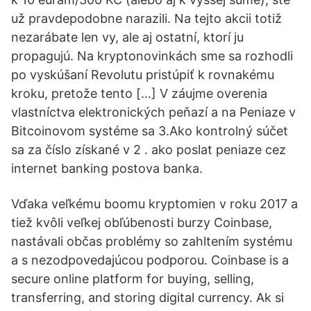
už pravdepodobne narazili. Na tejto akcii totiž
nezarábate len vy, ale aj ostatní, ktorí ju
propagujú. Na kryptonovinkách sme sa rozhodli
po vyskúšaní Revolutu pristúpiť k rovnakému
kroku, pretože tento […] V záujme overenia
vlastníctva elektronických peňazí a na Peniaze v
Bitcoinovom systéme sa 3.Ako kontrolný súčet
sa za číslo získané v 2 . ako poslat peniaze cez
internet banking postova banka.
Vďaka veľkému boomu kryptomien v roku 2017 a
tiež kvôli veľkej obľúbenosti burzy Coinbase,
nastávali občas problémy so zahltením systému
a s nezodpovedajúcou podporou. Coinbase is a
secure online platform for buying, selling,
transferring, and storing digital currency. Ak si