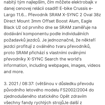
nabitý tým najlepším, čím môžete elektrobajk v
danej cenovej relácii osadiť! E-bike Crussis e-
Largo 11.6… Převodník SRAM X-SYNC 2 Oval 38z
Direct Mount 3mm Offset Boost Alum, Eagle
Black Už od prvního dne se SRAM zaměřuje na
dodávání komponentu podle individuálních
požadavků jezdců. Je jednoznačné, že někteří
jezdci profitují z oválného tvaru převodníků,
proto SRAM přichází s vlastními oválnými
převodníky X-SYNC Search the world's
information, including webpages, images, videos
and more.
3. 2021 / 08:37: (většinou v důsledku převodu
původního letového modelu FS2002/2004 do
zjednodušeného statického Opět zdravím
všechny fandy rychlých strojůJe další z