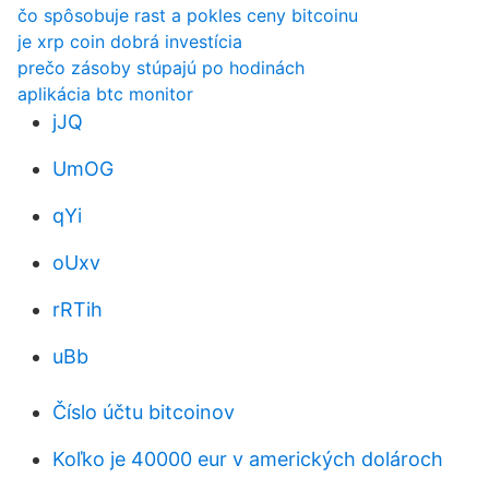
čo spôsobuje rast a pokles ceny bitcoinu
je xrp coin dobrá investícia
prečo zásoby stúpajú po hodinách
aplikácia btc monitor
jJQ
UmOG
qYi
oUxv
rRTih
uBb
Číslo účtu bitcoinov
Koľko je 40000 eur v amerických dolároch