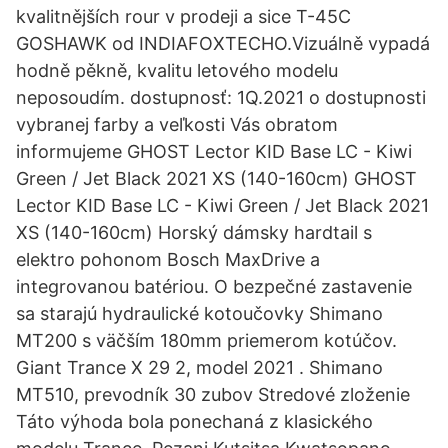
kvalitnějších rour v prodeji a sice T-45C
GOSHAWK od INDIAFOXTECHO.Vizuálně vypadá
hodně pěkně, kvalitu letového modelu
neposoudím. dostupnosť: 1Q.2021 o dostupnosti
vybranej farby a veľkosti Vás obratom
informujeme GHOST Lector KID Base LC - Kiwi
Green / Jet Black 2021 XS (140-160cm) GHOST
Lector KID Base LC - Kiwi Green / Jet Black 2021
XS (140-160cm) Horský dámsky hardtail s
elektro pohonom Bosch MaxDrive a
integrovanou batériou. O bezpečné zastavenie
sa starajú hydraulické kotoučovky Shimano
MT200 s väčším 180mm priemerom kotúčov.
Giant Trance X 29 2, model 2021 . Shimano
MT510, prevodník 30 zubov Stredové zloženie
Táto výhoda bola ponechaná z klasického