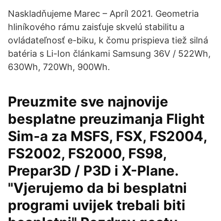
Naskladňujeme Marec – Apríl 2021. Geometria
hliníkového rámu zaisťuje skvelú stabilitu a
ovládateľnosť e-biku, k čomu prispieva tiež silná
batéria s Li-Ion článkami Samsung 36V / 522Wh,
630Wh, 720Wh, 900Wh.
Preuzmite sve najnovije
besplatne preuzimanja Flight
Sim-a za MSFS, FSX, FS2004,
FS2002, FS2000, FS98,
Prepar3D / P3D i X-Plane.
"Vjerujemo da bi besplatni
programi uvijek trebali biti