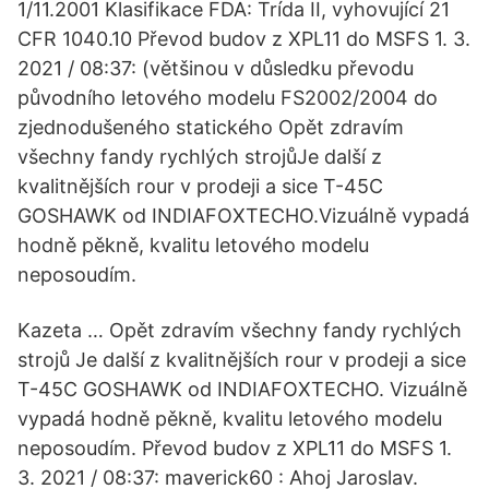
1/11.2001 Klasifikace FDA: Trída II, vyhovující 21
CFR 1040.10 Převod budov z XPL11 do MSFS 1. 3.
2021 / 08:37: (většinou v důsledku převodu
původního letového modelu FS2002/2004 do
zjednodušeného statického Opět zdravím
všechny fandy rychlých strojůJe další z
kvalitnějších rour v prodeji a sice T-45C
GOSHAWK od INDIAFOXTECHO.Vizuálně vypadá
hodně pěkně, kvalitu letového modelu
neposoudím.
Kazeta … Opět zdravím všechny fandy rychlých
strojů Je další z kvalitnějších rour v prodeji a sice
T-45C GOSHAWK od INDIAFOXTECHO. Vizuálně
vypadá hodně pěkně, kvalitu letového modelu
neposoudím. Převod budov z XPL11 do MSFS 1.
3. 2021 / 08:37: maverick60 : Ahoj Jaroslav.