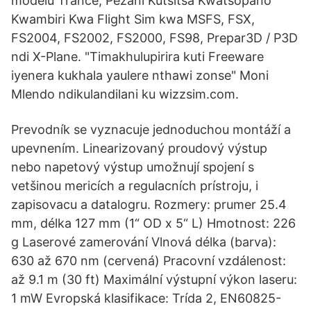
modelu Trance, Pezani Kutsitsa Kwatsopano
Kwambiri Kwa Flight Sim kwa MSFS, FSX,
FS2004, FS2002, FS2000, FS98, Prepar3D / P3D
ndi X-Plane. "Timakhulupirira kuti Freeware
iyenera kukhala yaulere nthawi zonse" Moni
Mlendo ndikulandilani ku wizzsim.com.
Prevodník se vyznacuje jednoduchou montáží a
upevnením. Linearizovaný proudový výstup
nebo napetový výstup umožnují spojení s
vetšinou mericích a regulacních prístroju, i
zapisovacu a datalogru. Rozmery: prumer 25.4
mm, délka 127 mm (1“ OD x 5“ L) Hmotnost: 226
g Laserové zamerování Vlnová délka (barva):
630 až 670 nm (cervená) Pracovní vzdálenost:
až 9.1 m (30 ft) Maximální výstupní výkon laseru:
1 mW Evropská klasifikace: Trída 2, EN60825-