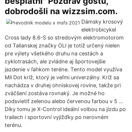
besplatni" Pozdrav gostu,
dobrodošli na wizzsim.com.
Dámsky krosový
elektrobicykel
Cross lady 8.6-S so stredovým elektromotorom
od Talianskej značky OLI je totiž určený nielen
pre výlety všetkého druhu na cestách a
cyklotrasách, ale zvládne aj športovejšie
jazdenie v ľahkom teréne. Tento model využíva
Mil Dot kríž, ktorý je veľmi univerzálny. Kríž sa
nachádza v druhej ohniskovej rovine, takže pri
zväčšení zostáva rovnaký. Je možné ho
podsvietiť zelenou alebo červenou farbou v 5 …
Díky tomu je X-Control ideální volbou na jízdu po
trailech i sportovní vyjížďky po nerovném
terénu.