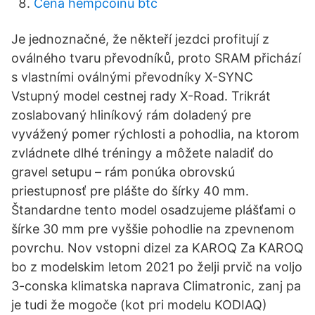
Cena hempcoinu btc
Je jednoznačné, že někteří jezdci profitují z
oválného tvaru převodníků, proto SRAM přichází
s vlastními oválnými převodníky X-SYNC
Vstupný model cestnej rady X-Road. Trikrát
zoslabovaný hliníkový rám doladený pre
vyvážený pomer rýchlosti a pohodlia, na ktorom
zvládnete dlhé tréningy a môžete naladiť do
gravel setupu – rám ponúka obrovskú
priestupnosť pre plášte do šírky 40 mm.
Štandardne tento model osadzujeme plášťami o
šírke 30 mm pre vyššie pohodlie na zpevnenom
povrchu. Nov vstopni dizel za KAROQ Za KAROQ
bo z modelskim letom 2021 po želji prvič na voljo
3-conska klimatska naprava Climatronic, zanj pa
je tudi že mogoče (kot pri modelu KODIAQ)