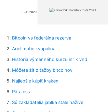
02.11.2020
Bitcoin vs federálna rezerva
Ariel matic kvapalina
História výmenného kurzu inr k vnd
Môžete žiť z ťažby bitcoinov
Najlepšie kúpiť kraken
Päta css
Sú zakladatelia jablka stále nažive