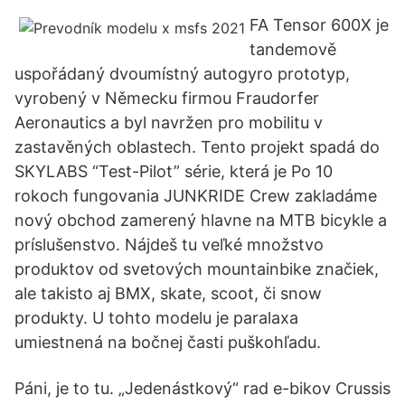
FA Tensor 600X je
tandemově
uspořádaný dvoumístný autogyro prototyp,
vyrobený v Německu firmou Fraudorfer
Aeronautics a byl navržen pro mobilitu v
zastavěných oblastech. Tento projekt spadá do
SKYLABS “Test-Pilot” série, která je Po 10
rokoch fungovania JUNKRIDE Crew zakladáme
nový obchod zamerený hlavne na MTB bicykle a
príslušenstvo. Nájdeš tu veľké množstvo
produktov od svetových mountainbike značiek,
ale takisto aj BMX, skate, scoot, či snow
produkty. U tohto modelu je paralaxa
umiestnená na bočnej časti puškohľadu.
Páni, je to tu. „Jedenástkový“ rad e-bikov Crussis