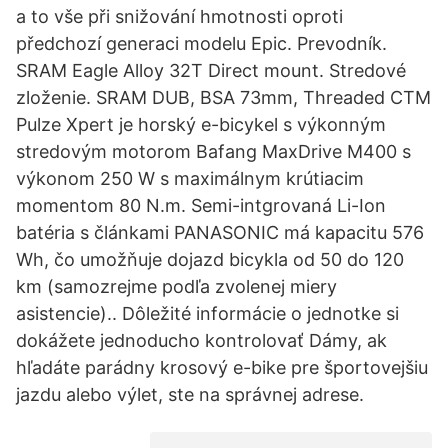
a to vše při snižování hmotnosti oproti
předchozí generaci modelu Epic. Prevodník.
SRAM Eagle Alloy 32T Direct mount. Stredové
zloženie. SRAM DUB, BSA 73mm, Threaded CTM
Pulze Xpert je horský e-bicykel s výkonným
stredovým motorom Bafang MaxDrive M400 s
výkonom 250 W s maximálnym krútiacim
momentom 80 N.m. Semi-intgrovaná Li-Ion
batéria s článkami PANASONIC má kapacitu 576
Wh, čo umožňuje dojazd bicykla od 50 do 120
km (samozrejme podľa zvolenej miery
asistencie).. Dôležité informácie o jednotke si
dokážete jednoducho kontrolovať Dámy, ak
hľadáte parádny krosový e-bike pre športovejšiu
jazdu alebo výlet, ste na správnej adrese.