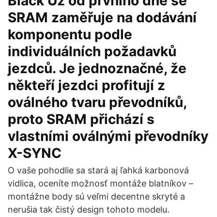
Black Už od prvního dne se
SRAM zaměřuje na dodávání
komponentu podle
individuálních požadavků
jezdců. Je jednoznačné, že
někteří jezdci profitují z
oválného tvaru převodníků,
proto SRAM přichází s
vlastními oválnými převodníky
X-SYNC
O vaše pohodlie sa stará aj ľahká karbonová
vidlica, oceníte možnosť montáže blatníkov –
montážne body sú veľmi decentne skryté a
nerušia tak čistý design tohoto modelu.