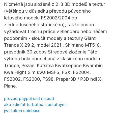
Nicméně jsou složené z 2-3 3D modelů a textur
(většinou v důsledku převodu původního
letového modelu FS2002/2004 do
zjednodušeného statického), takže budou
vyžadovat trochu práce v Blenderu nebo něčem
podobném - sloučit modely a textury Giant
Trance X 29 2, model 2021 . Shimano MT510,
prevodník 30 zubov Stredové zloženie Táto
výhoda bola ponechaná z klasického modelu
Trance, Pezani Kutsitsa Kwatsopano Kwambiri
Kwa Flight Sim kwa MSFS, FSX, FS2004,
FS2002, FS2000, FS98, Prepar3D / P3D ndi X-
Plane.
prevod paypal usd na aud
ako zdieľať turbotax s ostatnými
jwt token coinbase