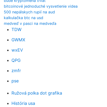
bude kryptomena trvať
bitcoinové jednoduché vysvetlenie videa
500 nepálskych rupií na aud
kalkulačka btc na usd
medveď v pasci na medveďa
TDW
GWMX
wxEV
QPG
zmfr
pse
Ružová polka dot grafika
História usa