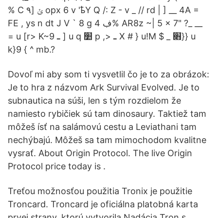
% C ۹] ݵ opx 6 v 'ҍY Q /: Z - v _ // rd | ] __ 4A =
FE , ys n dt J V ` 8 g ڣ 4% AR8z ~| 5 x 7" ?_ __
= u [r> K~9 ߺ ] u q ׺ p ,> ߺ X # } u!M $ _ ׋}} u
k}9 { ^ mb.?
Dovoľ mi aby som ti vysvetlil čo je to za obrázok:
Je to hra z názvom Ark Survival Evolved. Je to
subnautica na súši, len s tým rozdielom že
namiesto rybičiek sú tam dinosaury. Taktiež tam
môžeš ísť na salámovú cestu a Leviathani tam
nechýbajú. Môžeš sa tam mimochodom kvalitne
vysrať. About Origin Protocol. The live Origin
Protocol price today is .
Treťou možnosťou použitia Tronix je použitie
Troncard. Troncard je oficiálna platobná karta
prvej strany, ktorú vytvorila Nadácia Tron s