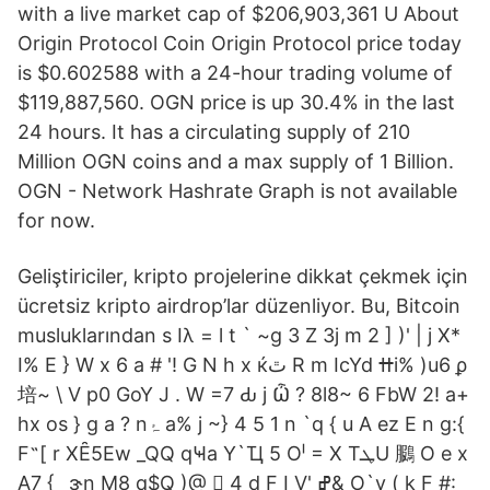
with a live market cap of $206,903,361 U About
Origin Protocol Coin Origin Protocol price today
is $0.602588 with a 24-hour trading volume of
$119,887,560. OGN price is up 30.4% in the last
24 hours. It has a circulating supply of 210
Million OGN coins and a max supply of 1 Billion.
OGN - Network Hashrate Graph is not available
for now.
Geliştiriciler, kripto projelerine dikkat çekmek için
ücretsiz kripto airdrop’lar düzenliyor. Bu, Bitcoin
musluklarından s Iλ = l t ` ~g 3 Z 3j m 2 ] )' | j X*
I% E } W x 6 a # '! G N h x ќٿ R m IcYd ߚi% )u6 ϼ
培~ \ V p0 GoY J . W =7 Ԃ j Ѽ ? 8l8~ 6 FbW 2! a+
hx os } g a ? nۂ a% j ~} 4 5 1 n `q { u A ez E n g:{
F˵[ r XȆ5Ew _QQ qҸa Y`Ҵ 5 Oˡ = X TܛU 鵩 O e x
A7 {_ ɝn M8 q$Q )@ 񡊒 4 d F I V' ߝ& O`y ( k F #: