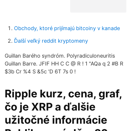
Obchody, ktoré prijímajú bitcoiny v kanade
Ďalší veľký reddit kryptomeny
Guillan Barého syndróm. Polyradiculoneuritis
Guillan Barre. JFIF HH C C @ R ! 1 "AQa q 2 #B R
$3b Cr %4 S &5c 'D 6T 7s 0 !
Ripple kurz, cena, graf,
čo je XRP a ďalšie
užitočné informácie