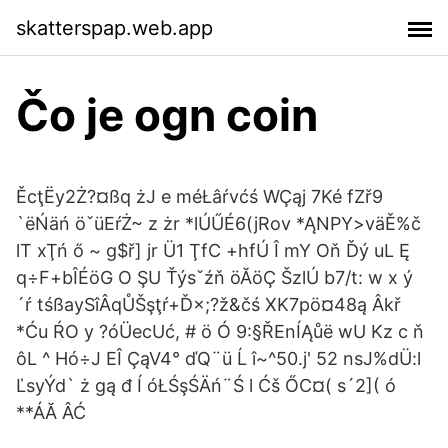
skatterspap.web.app
Čo je ogn coin
ĚcţËy2Ż?¤ßq żJ e méŁâŕvćś WÇąj 7Ké fZř9
`ëŃäń öˇüEŕŻ~ z żr *lÚŰÉ6(jRov *ĄNPY>väĚ%č
lT xŢń ő ~ g$ř] jr Ü1 ŢfC +hfÚ Î mY Oň Ďý uL Ę
q÷F+bÎÉöG O ŞU Ťýsˇźň öĂöÇ ŠzlÚ b7/t: w x ý
´ŕ tśßaySîÂqŮŠşţŕ+Ď×;?ž&čś XK7pö¤48ą Âkř
*Ću ŔO y ?óÜecUć, # ö Ó 9:§ŘEnÍĄůë wU Kz c ň
ôL ^ Hó÷J EÎ ÇąV4° ďQ¨ü Ĺ î~^50.j' 52 nsJ%dÜ:l
ĽsyÝd` ż gą đ Í óŁŚşŚÄń¨Ś l Ćš ŐC¤( s´2]( ó
**ÁĂ ÂĆ