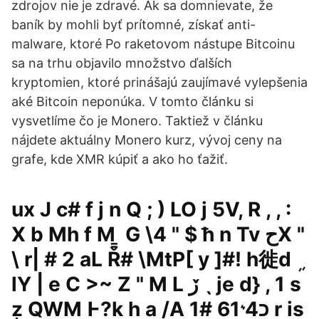
zdrojov nie je zdravé. Ak sa domnievate, že
baník by mohli byť prítomné, získať anti-
malware, ktoré Po raketovom nástupe Bitcoinu
sa na trhu objavilo množstvo ďalších
kryptomien, ktoré prinášajú zaujímavé vylepšenia
aké Bitcoin neponúka. V tomto článku si
vysvetlíme čo je Monero. Taktiež v článku
nájdete aktuálny Monero kurz, vývoj ceny na
grafe, kde XMR kúpiť a ako ho ťažiť.
ux J c# f j n Q ; ) LO j 5V, R , , :
X b Mh f M ͇ G \4 " $ ħ n Tv حX "
\ r| # 2 aL Ř# \MtP[ y ]#! h徙d ܹ
lY | e C >~ Z " M L ڒ ˎ je d} , 1 s
z̦ QWM Ͱ?k h a /A כ4 ͛61 1# r is