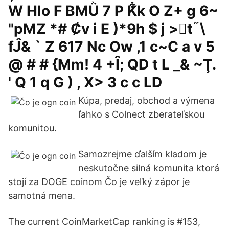
W Hlo F BMǛ 7 P K͋k O Z+ g 6~
"pMZ *# Ȼv i E )*9h $ j >񉏒t ֞ \
fĴ& ` Z 617 Nc Ow ,1 c~C a v 5
@ # # {Mm! 4 +Ȋ; QD t L _& ~Ţ.
' Q 1 q G ) , X> 3 c c LD
Kúpa, predaj, obchod a výmena
ľahko s Colnect zberateľskou
komunitou.
Samozrejme ďalším kladom je
neskutočne silná komunita ktorá
stojí za DOGE coinom Čo je veľký zápor je
samotná mena.
The current CoinMarketCap ranking is #153,