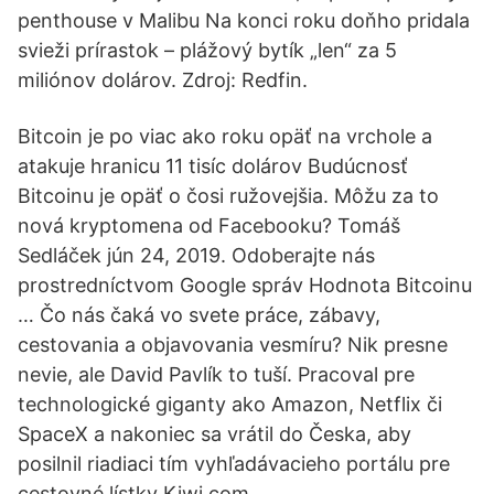
penthouse v Malibu Na konci roku doňho pridala
svieži prírastok – plážový bytík „len“ za 5
miliónov dolárov. Zdroj: Redfin.
Bitcoin je po viac ako roku opäť na vrchole a
atakuje hranicu 11 tisíc dolárov Budúcnosť
Bitcoinu je opäť o čosi ružovejšia. Môžu za to
nová kryptomena od Facebooku? Tomáš
Sedláček jún 24, 2019. Odoberajte nás
prostredníctvom Google správ Hodnota Bitcoinu
… Čo nás čaká vo svete práce, zábavy,
cestovania a objavovania vesmíru? Nik presne
nevie, ale David Pavlík to tuší. Pracoval pre
technologické giganty ako Amazon, Netflix či
SpaceX a nakoniec sa vrátil do Česka, aby
posilnil riadiaci tím vyhľadávacieho portálu pre
cestovné lístky Kiwi.com.