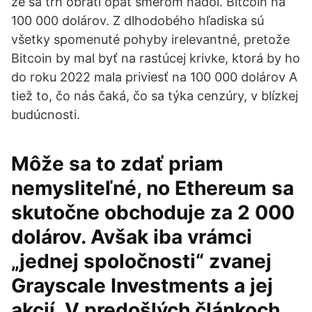
že sa trh obráti opäť smerom nadol. Bitcoin na
100 000 dolárov. Z dlhodobého hľadiska sú
všetky spomenuté pohyby irelevantné, pretože
Bitcoin by mal byť na rastúcej krivke, ktorá by ho
do roku 2022 mala priviesť na 100 000 dolárov A
tiež to, čo nás čaká, čo sa týka cenzúry, v blízkej
budúcnosti.
Môže sa to zdať priam
nemysliteľné, no Ethereum sa
skutočne obchoduje za 2 000
dolárov. Avšak iba vrámci
„jednej spoločnosti“ zvanej
Grayscale Investments a jej
akcií. V predošlých článkoch