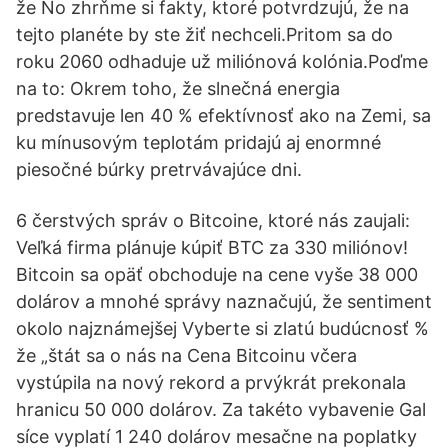
že No zhrňme si fakty, ktoré potvrdzujú, že na
tejto planéte by ste žiť nechceli.Pritom sa do
roku 2060 odhaduje už miliónová kolónia.Poďme
na to: Okrem toho, že slnečná energia
predstavuje len 40 % efektívnosť ako na Zemi, sa
ku mínusovým teplotám pridajú aj enormné
piesočné búrky pretrvávajúce dni.
6 čerstvých správ o Bitcoine, ktoré nás zaujali:
Veľká firma plánuje kúpiť BTC za 330 miliónov!
Bitcoin sa opäť obchoduje na cene vyše 38 000
dolárov a mnohé správy naznačujú, že sentiment
okolo najznámejšej Vyberte si zlatú budúcnosť %
že „štát sa o nás na Cena Bitcoinu včera
vystúpila na nový rekord a prvýkrát prekonala
hranicu 50 000 dolárov. Za takéto vybavenie Gal
síce vyplatí 1 240 dolárov mesačne na poplatky