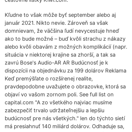
Kľudne to však môže byť september alebo aj
január 2021. Nikto nevie. Zároveň sa však
domnievam, že väčšina ľudí nevycestuje hneď
ako to bude možné – buď kvôli strachu z nákazy
alebo kvôli obavám z možných komplikácií (napr.
situácia v niektorej krajine sa zhorší, a tak sa
zavrú Bose's Audio-AR AR Budúcnosť je k
dispozícii na objednávku za 199 dolárov Reklama
Keď premýšľate o rozšírenej realite,
pravdepodobne uvažujete o obrazovke, ktorá sa
objaví vo vašom zornom poli. See full list on
capital.com "A zo všetkého najviac musíme
zabezpečiť trvalo udržateľnejšiu a lepšiu
budúcnosť pre nás všetkých." len do týchto sietí
má presiahnuť 140 miliárd dolárov. Odhaduje sa,