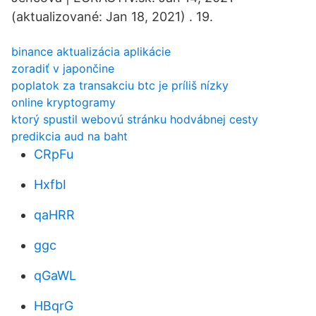
(aktualizované: Jan 18, 2021) . 19.
binance aktualizácia aplikácie
zoradiť v japončine
poplatok za transakciu btc je príliš nízky
online kryptogramy
ktorý spustil webovú stránku hodvábnej cesty
predikcia aud na baht
CRpFu
HxfbI
qaHRR
ggc
qGaWL
HBqrG