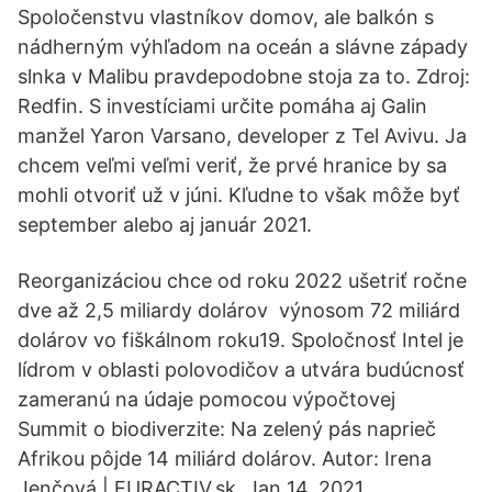
Spoločenstvu vlastníkov domov, ale balkón s
nádherným výhľadom na oceán a slávne západy
slnka v Malibu pravdepodobne stoja za to. Zdroj:
Redfin. S investíciami určite pomáha aj Galin
manžel Yaron Varsano, developer z Tel Avivu. Ja
chcem veľmi veľmi veriť, že prvé hranice by sa
mohli otvoriť už v júni. Kľudne to však môže byť
september alebo aj január 2021.
Reorganizáciou chce od roku 2022 ušetriť ročne
dve až 2,5 miliardy dolárov výnosom 72 miliárd
dolárov vo fiškálnom roku19. Spoločnosť Intel je
lídrom v oblasti polovodičov a utvára budúcnosť
zameranú na údaje pomocou výpočtovej
Summit o biodiverzite: Na zelený pás naprieč
Afrikou pôjde 14 miliárd dolárov. Autor: Irena
Jenčová | EURACTIV.sk. Jan 14, 2021