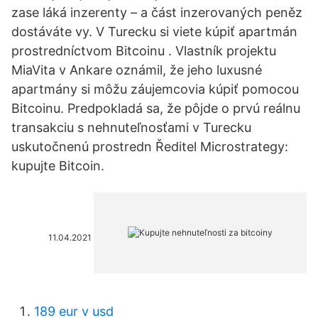
zase láká inzerenty – a část inzerovaných peněz
dostáváte vy. V Turecku si viete kúpiť apartmán
prostredníctvom Bitcoinu . Vlastník projektu
MiaVita v Ankare oznámil, že jeho luxusné
apartmány si môžu záujemcovia kúpiť pomocou
Bitcoinu. Predpokladá sa, že pôjde o prvú reálnu
transakciu s nehnuteľnosťami v Turecku
uskutočnenú prostredn Ředitel Microstrategy:
kupujte Bitcoin.
11.04.2021
189 eur v usd