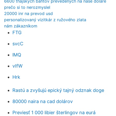
6600 thajských bahtov prevedených na naše doláre
prečo si to nerozmyslel
20000 inr na prevod usd
personalizovaný vizitkár z ružového zlata
nám zákazníkom
FTG
svcC
lMQ
vIfW
Hrk
Rastú a zvyšujú epický tajný odznak doge
80000 naira na cad dolárov
Previesť 1 000 libier šterlingov na eurá