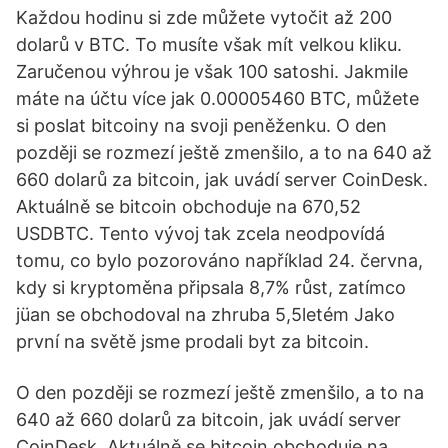
Každou hodinu si zde můžete vytočit až 200
dolarů v BTC. To musíte však mít velkou kliku.
Zaručenou výhrou je však 100 satoshi. Jakmile
máte na účtu více jak 0.00005460 BTC, můžete
si poslat bitcoiny na svoji peněženku. O den
později se rozmezí ještě zmenšilo, a to na 640 až
660 dolarů za bitcoin, jak uvádí server CoinDesk.
Aktuálně se bitcoin obchoduje na 670,52
USDBTC. Tento vývoj tak zcela neodpovídá
tomu, co bylo pozorováno například 24. června,
kdy si kryptoměna připsala 8,7% růst, zatímco
jüan se obchodoval na zhruba 5,5letém Jako
první na světě jsme prodali byt za bitcoin.
O den později se rozmezí ještě zmenšilo, a to na
640 až 660 dolarů za bitcoin, jak uvádí server
CoinDesk. Aktuálně se bitcoin obchoduje na