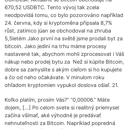
670,52 USDBTC. Tento vývoj tak zcela
neodpovídá tomu, co bylo pozorováno například
24. června, kdy si kryptoměna připsala 8,7%
růst, zatímco jüan se obchodoval na zhruba
5,5letém Jako první na světě jsme prodali byt za
bitcoin. Jako jediní na trhu máme procesy
nastavené tak, abychom mohli zprocesovat i Váš
nákup nebo prodej bytu za Než si kúpite Bitcoin,
dobre sa zamyslite s akým cieľom si ho kupujete
a čo od neho očakávate. V minulom roku
ohľadom kryptomien vypukol doslova ošiaľ. 21.
Koľko platím, prosím Vás?” “0,00006.” Máte
dojem, […] Po celom svete si realitný priemysel
začína všímať, aké výhodné je predávať
nehnuteľnosti za Bitcoin. Napríklad popredná