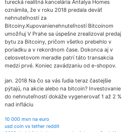
turecká realitná kancelária Antalya Homes
oznámila, že v roku 2018 predala deväť
nehnuteľností za
Bitcoiny.Kupovanienehnuteľností Bitcoinom
umožňuj V Prahe sa úspešne zrealizoval predaj
bytu za Bitcoiny, pričom všetko prebehlo v
poriadku a v rekordnom čase. Dokonca aj v
celosvetovom meradle patrí táto transakcia
medzi prvé. Koniec zavádzaniu od e-shopov.
jan. 2018 Na čo sa vás ľudia teraz častejšie
pýtajú, na akcie alebo na bitcoin? Investovanie
do nehnuteľností dokáže vygenerovať 1 až 2 %
nad infláciu
10 000 mxn na euro
usd coin vs tether reddit